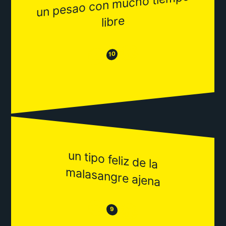
un pesao con
mucho tie
mpo
libre
😂
😒
10
un tipo feliz de la
m
alasangre ajena
😒
😂
9