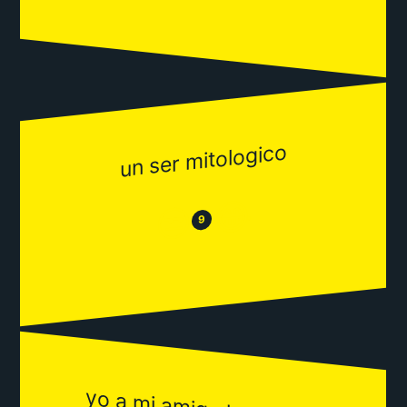
un ser mitologico
😂
😒
9