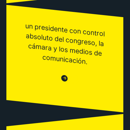
un presidente con control
absoluto del congreso, la
cám
ara y los m
edios de
com
unicación.
😒
😂
-5