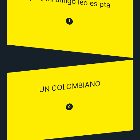
yo a mi amigo leo es pta
😒
😂
1
UN COLOMBIANO
😂
😒
0