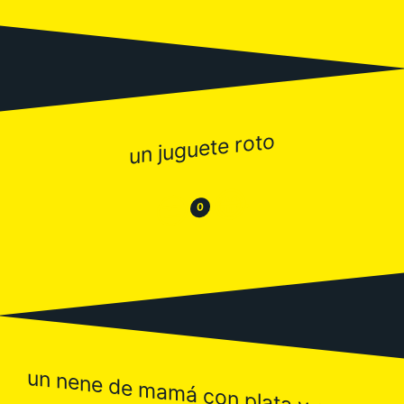
un juguete roto
😂
😒
0
un nene de mamá con plata y suerte