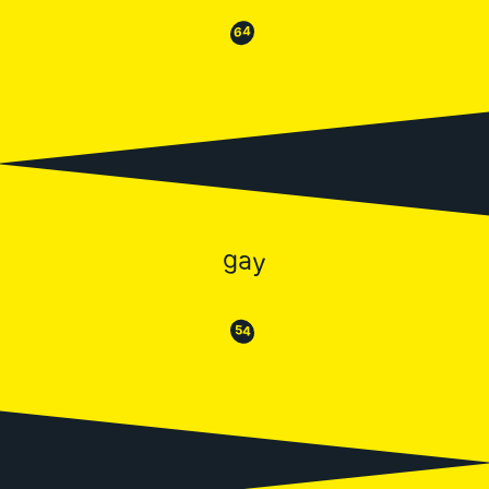
😂
😒
64
gay
😒
😂
54