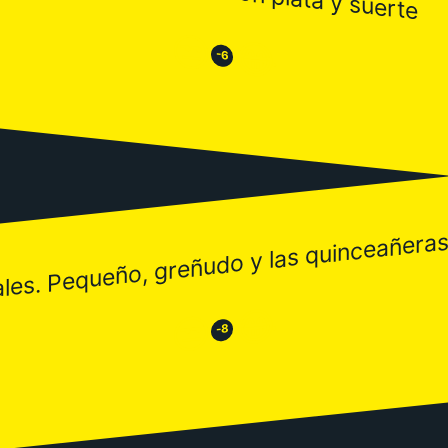
😒
😂
-6
es. Pequeño, greñudo y las quinceañeras g
😂
😒
-8