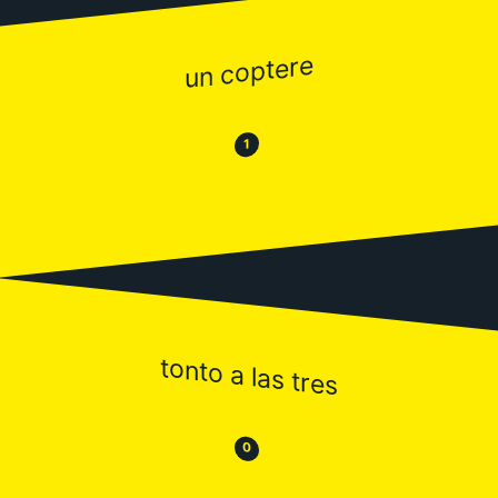
un coptere
😂
😒
1
tonto a las tres
😒
😂
0