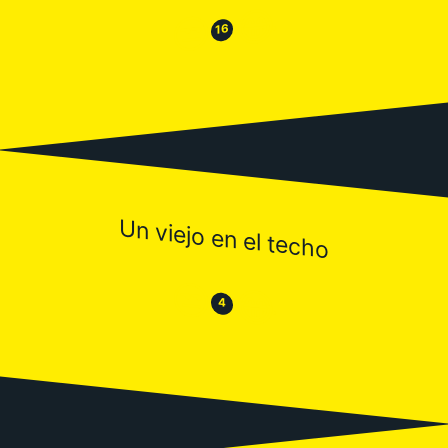
😂
😒
16
Un viejo en el techo
😒
😂
4