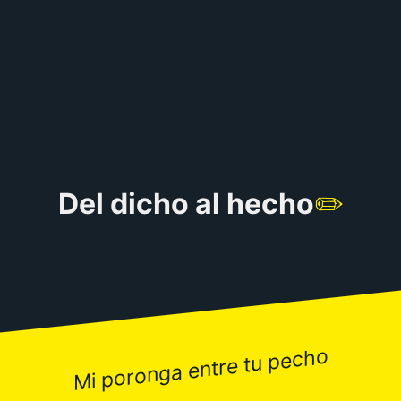
RULETA DE CHISTES
Del dicho al hecho
✏️
Mi poronga entre tu pecho