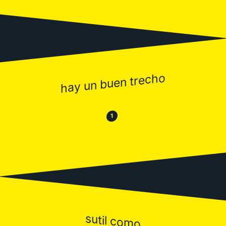
hay un buen trecho
😂
😒
1
sutil como