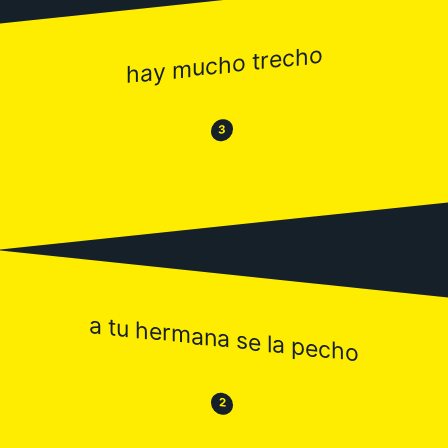
hay mucho trecho
😂
😒
3
a tu hermana se la pecho
😒
😂
2