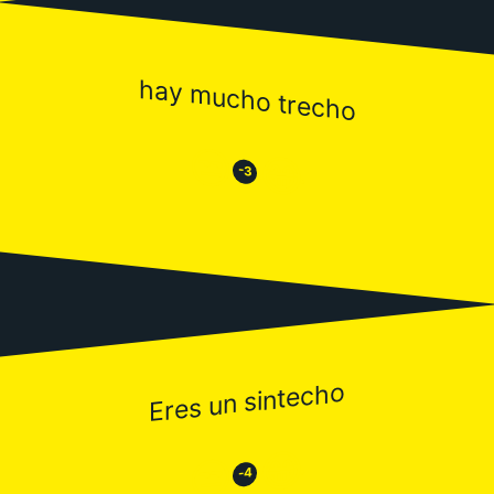
hay mucho trecho
😒
😂
-3
Eres un sintecho
😂
😒
-4