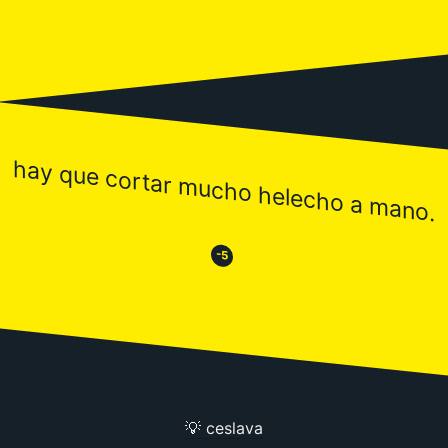
hay que cortar mucho helecho a mano.
😒
😂
-5
💡 ceslava