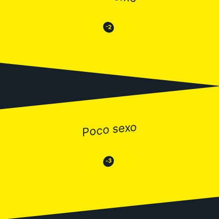
😒
😂
-2
Poco sexo
😂
😒
-3