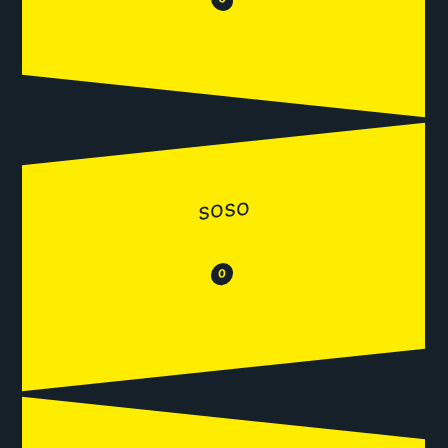
😂
soso
😂
😒
0