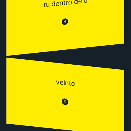
tu dentro de ti
😂
😒
4
veinte
😒
😂
2