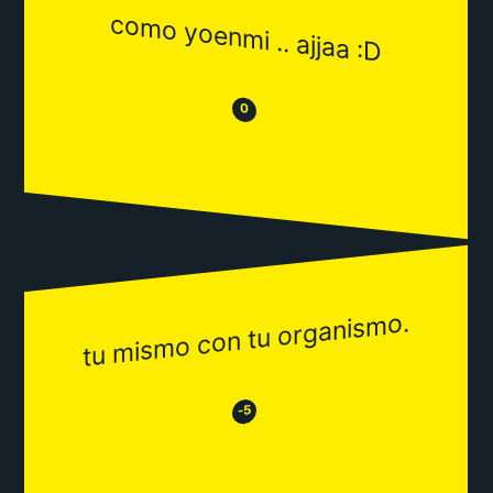
como yoenmi .. ajjaa :D
😒
😂
0
tu mismo con tu organismo.
😂
😒
-5