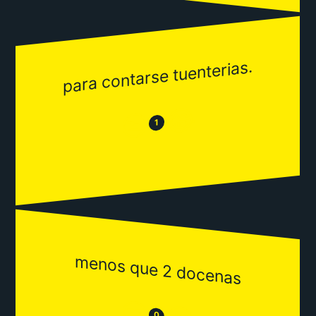
para contarse tuenterias.
😂
😒
1
menos que 2 docenas
😒
0