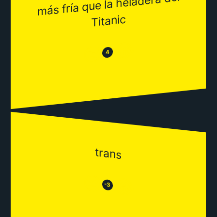
más fría que la heladera del
Titanic
😂
😒
4
trans
😒
😂
-3