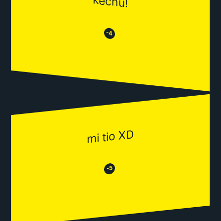
kechu!
😒
😂
-4
mi tio XD
😂
😒
-5