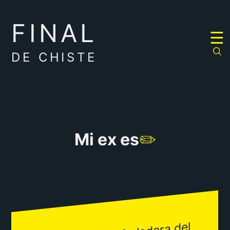
FINAL
RULETA
☰
DE
CHISTES
DE CHISTE
Mi ex es
✏️