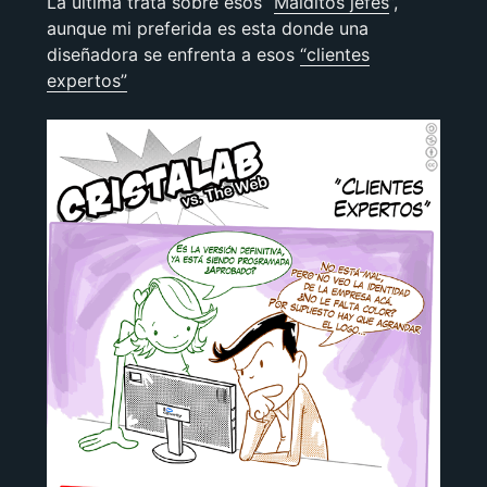
La última trata sobre esos “
Malditos jefes
”,
aunque mi preferida es esta donde una
diseñadora se enfrenta a esos
“clientes
expertos”