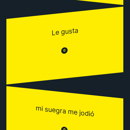
Le gusta
😂
😒
0
mi suegra me jodió
😒
0