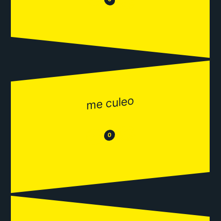
😂
me culeo
😂
😒
0