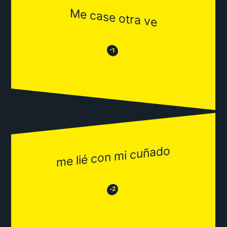
Me case otra ve
😒
😂
-1
me lié con mi cuñado
😂
😒
-2