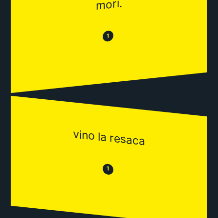
morí.
😂
😒
1
vino la resaca
😒
😂
1