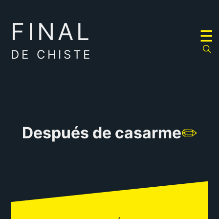
FINAL
RULETA
☰
DE
CHISTES
DE CHISTE
Después de casarme
✏️