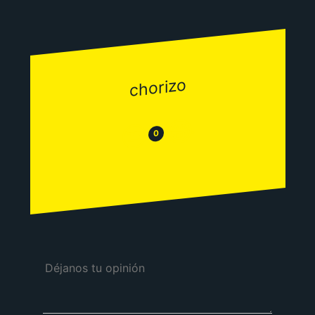
chorizo
😂
😒
0