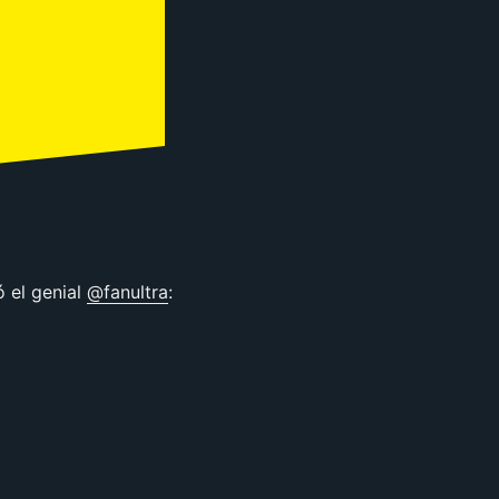
 el genial
@fanultra
: