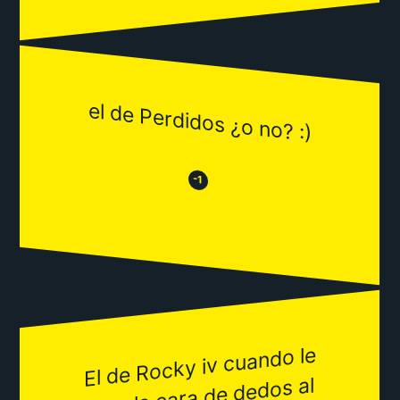
el de Perdidos ¿o no? :)
😒
😂
-1
El de Rocky iv cuando le
llena la cara de dedos al