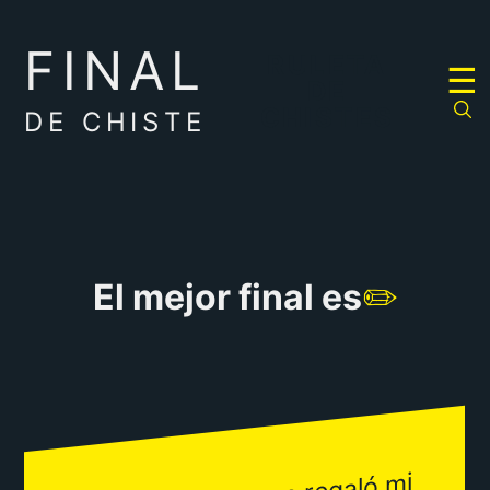
FINAL
RULETA
☰
DE
CHISTES
DE CHISTE
El mejor final es
✏️