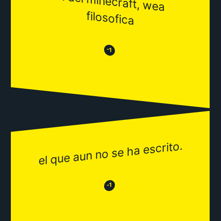
el del m
inecraft, wea
filosofica
😒
😂
-1
el que aun no se ha escrito.
😂
😒
-1