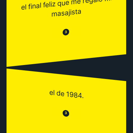
el final feliz que
me regaló
mi
masajista
😂
😒
3
el de 1984.
😒
😂
3