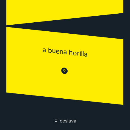
a buena horilla
😒
😂
0
💡 ceslava