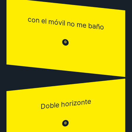
con el móvil no me baño
😒
😂
0
Doble horizonte
😂
😒
0