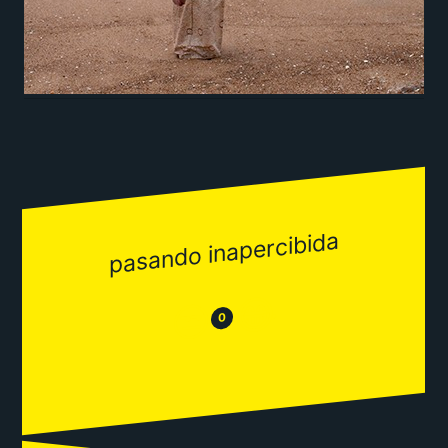
pasando inapercibida
😂
😒
0