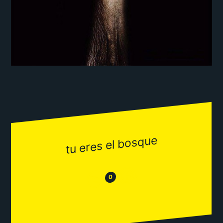
tu eres el bosque
😂
😒
0