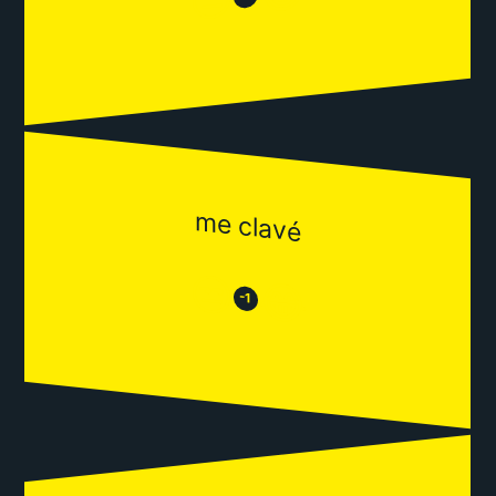
me clavé
😒
😂
-1