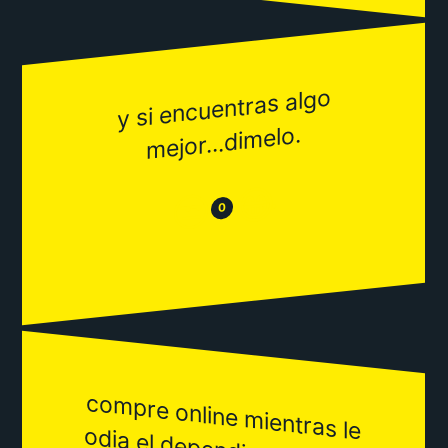
y si encuentras algo
mejor...di
melo.
😂
😒
0
com
pre online m
ientras le
odia el dependiente que le
ha atendido durante 30