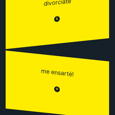
divorciate
😂
😒
5
me ensarté!
😒
😂
0