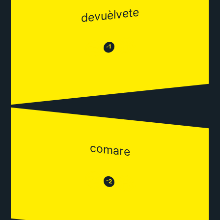
devuèlvete
😂
😒
-1
comare
😒
😂
-2