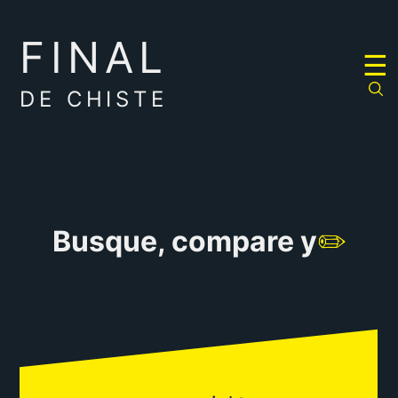
FINAL
RULETA
☰
DE
CHISTES
DE CHISTE
Busque, compare y
✏️