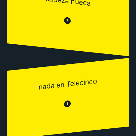
cabeza hueca
😒
😂
1
nada en Telecinco
😂
😒
1