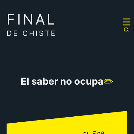
FINAL
RULETA
☰
DE
CHISTES
DE CHISTE
El saber no ocupa
✏️