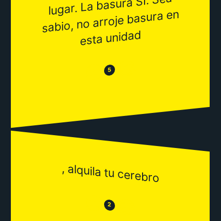
lugar. La basura SI. Sea
sabio, no arroje basura en
esta unidad
😂
😒
5
, alquila tu cerebro
😒
😂
2