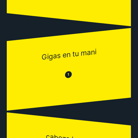
Gigas en tu mani
😂
😒
1