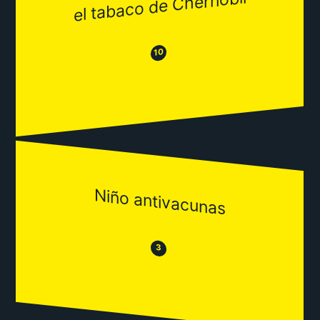
el tabaco de Chernobil
😂
😒
10
Niño antivacunas
😒
😂
3