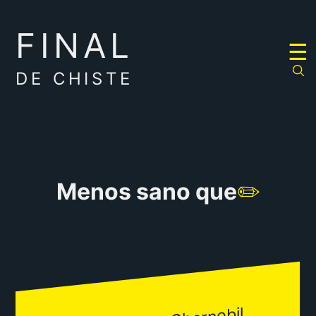
FINAL
RULETA
☰
DE
CHISTES
DE CHISTE
Menos sano que
✏️