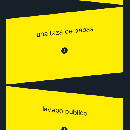
una taza de babas
😂
😒
2
lavabo publico
😒
2