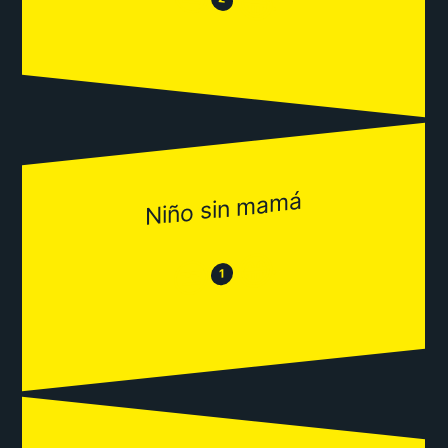
😂
Niño sin mamá
😂
😒
1