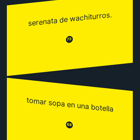
serenata de wachiturros.
😂
😒
73
tomar sopa en una botella
😒
😂
68