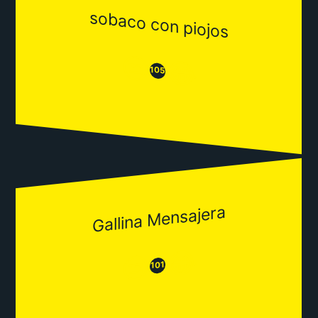
sobaco con piojos
😒
😂
105
Gallina Mensajera
😂
😒
101