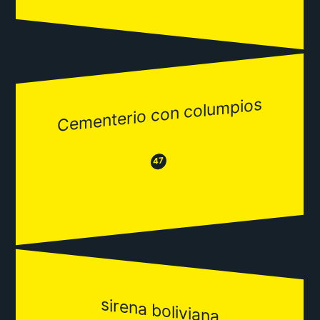
Cementerio con columpios
😂
😒
47
sirena boliviana