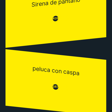
Sirena de pantano
😂
😒
439
peluca con caspa
😒
😂
387