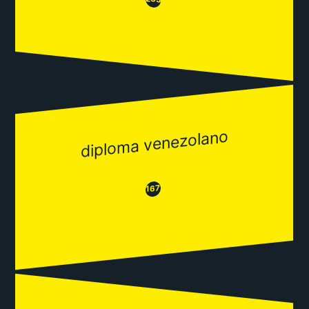
😂
diploma venezolano
😂
😒
167