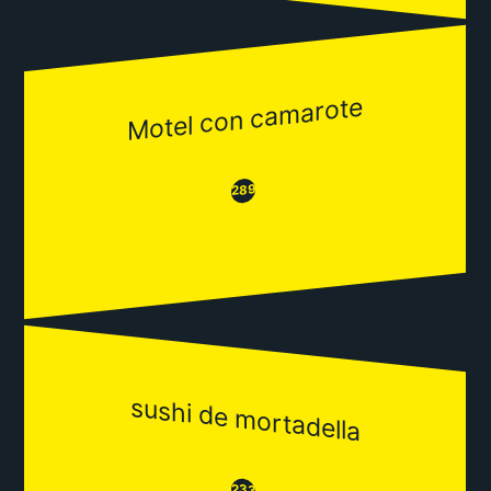
Motel con camarote
😂
😒
289
sushi de mortadella
😒
233