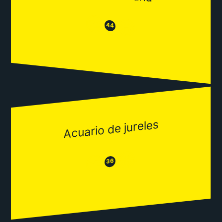
😒
😂
44
Acuario de jureles
😂
😒
36