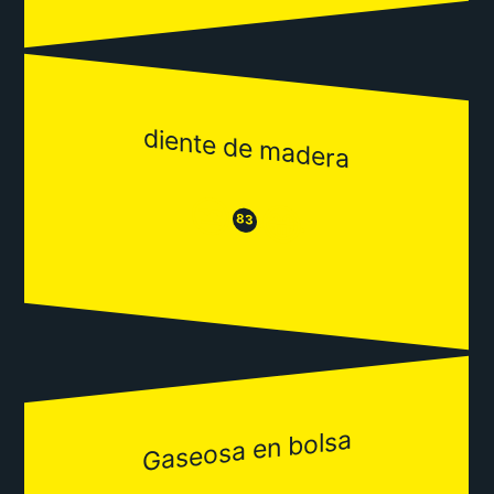
diente de madera
😒
😂
83
Gaseosa en bolsa