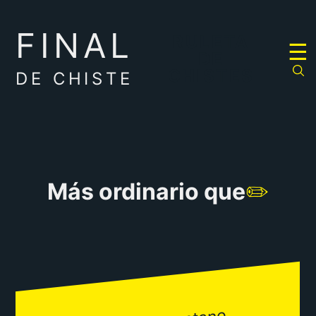
FINAL
RULETA
☰
DE
CHISTES
DE CHISTE
Más ordinario que
✏️