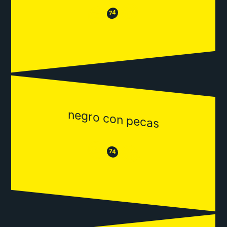
😂
😒
74
negro con pecas
😒
😂
74