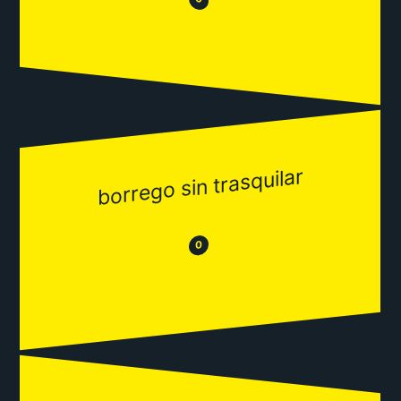
😂
borrego sin trasquilar
😂
😒
0