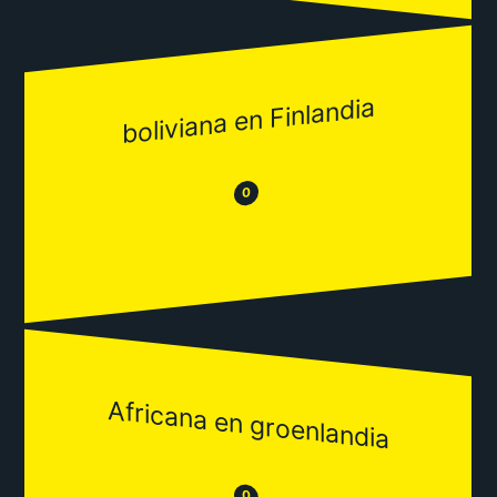
boliviana en Finlandia
😂
😒
0
Africana en groenlandia
😒
0