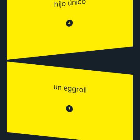
hijo único
😂
😒
4
un eggroll
😒
😂
1