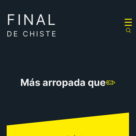
FINAL
RULETA
☰
DE
CHISTES
DE CHISTE
Más arropada que
✏️