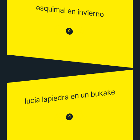
esquimal en invierno
😒
😂
0
lucia lapiedra en un bukake
😂
😒
-1