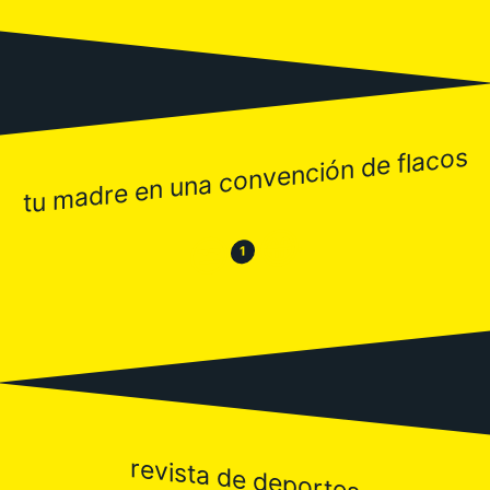
tu madre en una convención de flacos
😂
😒
1
revista de deportes