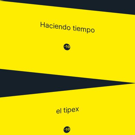
Haciendo tiempo
😒
😂
-10
el tipex
😂
😒
-10