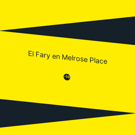
El Fary en Melrose Place
😒
😂
-10