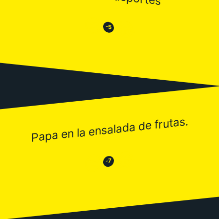
😒
😂
-5
Papa en la ensalada de frutas.
😂
😒
-7