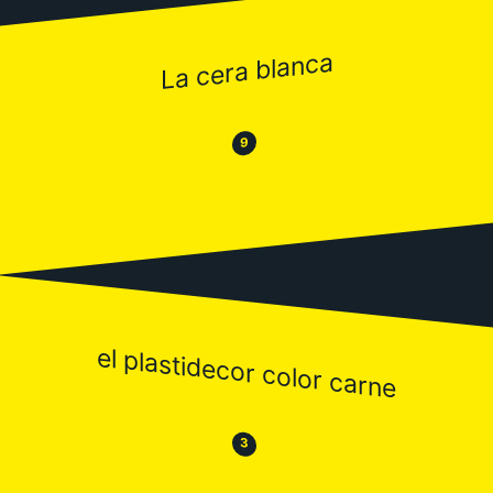
La cera blanca
😂
😒
9
el plastidecor color carne
😒
😂
3