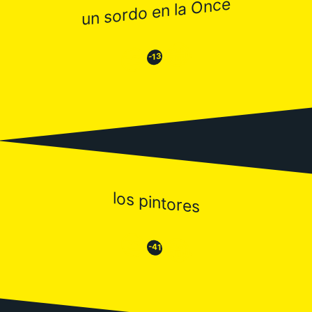
un sordo en la Once
😂
😒
-13
los pintores
😒
😂
-41