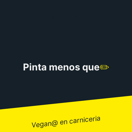
RULETA DE CHISTES
Pinta menos que
✏️
Vegan@ en carniceria