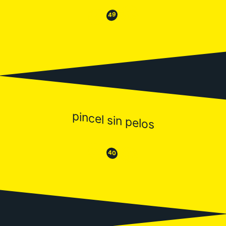
😂
😒
49
pincel sin pelos
😒
😂
40