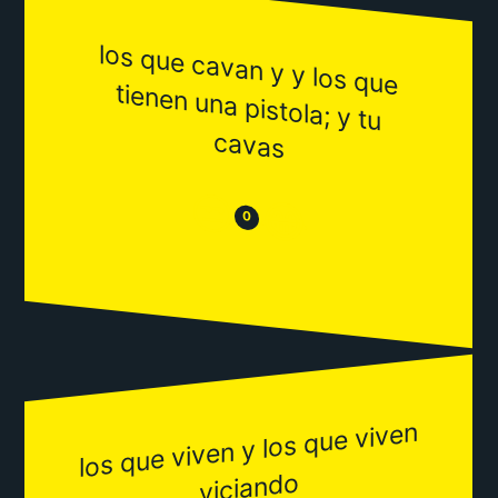
los que cavan y y los que
tienen una pistola; y tu
cavas
😒
😂
0
los que viven y los que viven
viciando