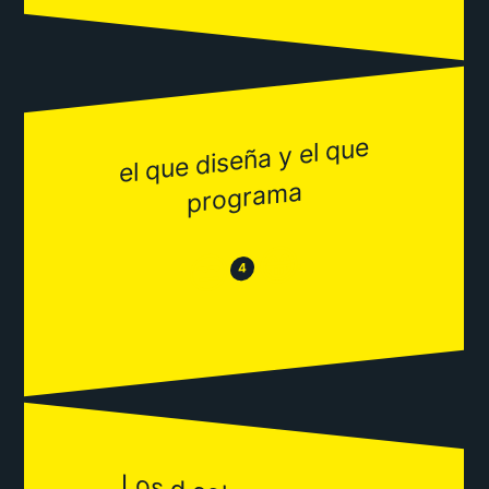
el que diseña y el que
progra
ma
😂
😒
4