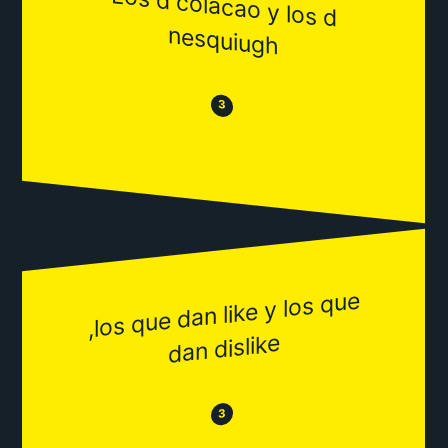
Los d colacao y los d
nesquiugh
😒
😂
3
,los que dan like y los que
dan dislike
😂
😒
3