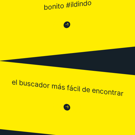
bonito #ildindo
😂
😒
-1
el buscador más fácil de encontrar
😒
😂
-1