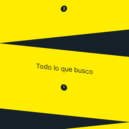
😂
😒
2
Todo lo que busco
😒
😂
1