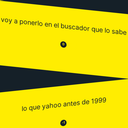
 voy a ponerlo en el buscador que lo sabe 
😒
😂
0
lo que yahoo antes de 1999
😂
😒
-1