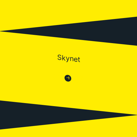
Skynet
😒
😂
-1