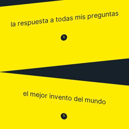
la respuesta a todas mis preguntas
😂
😒
1
el mejor invento del mundo
😒
😂
1