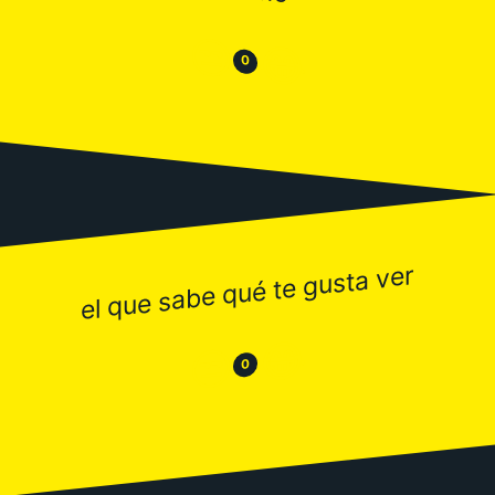
😒
😂
0
el que sabe qué te gusta ver
😂
😒
0