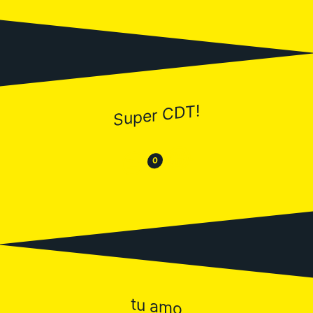
Super CDT!
😂
😒
0
tu amo