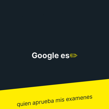
RULETA DE CHISTES
Google es
✏️
quien aprueba mis examenes