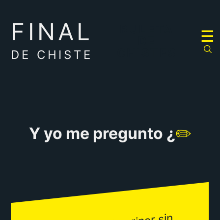
FINAL
RULETA
☰
DE
CHISTES
DE CHISTE
Y yo me pregunto ¿
✏️