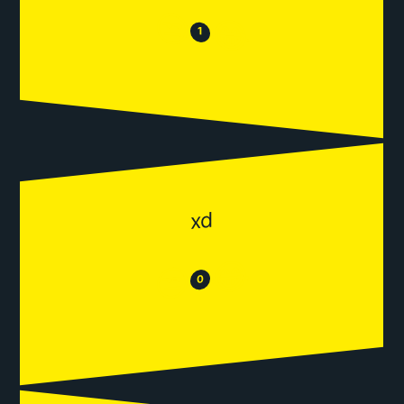
😒
😂
1
xd
😂
😒
0