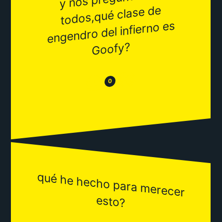
todos,qué clase de
engendro del infierno es
Goofy?
😂
😒
0
qué he hecho para m
erecer
esto?