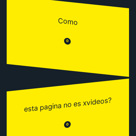
Como
😒
😂
0
esta pagina no es xvideos?
😂
😒
0