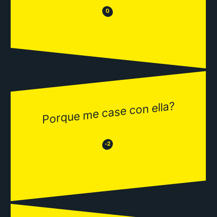
😒
😂
0
Porque me case con ella?
😂
😒
-2