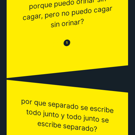
porque puedo orinar sin
cagar, pero no puedo cagar
sin orinar?
😂
😒
1
por que separado se escribe
todo junto y todo junto se
escribe separado?