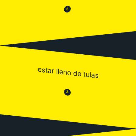
😂
😒
3
estar lleno de tulas
😒
😂
3