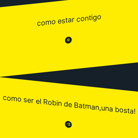
como estar contigo
😂
😒
0
como ser el Robin de Batman,una bosta!
😒
😂
-2