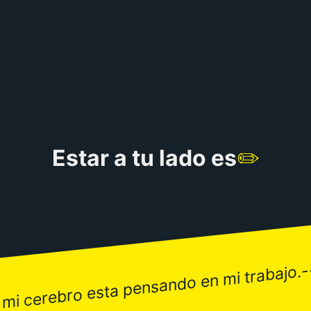
RULETA DE CHISTES
Estar a tu lado es
✏️
 mi cerebro esta pensando en mi trabajo.-