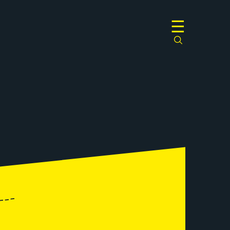
☰
---