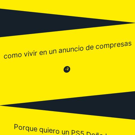
como vivir en un anuncio de compresas
😂
😒
-2
Porque quiero un PS5 Doña Lupe