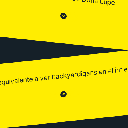
😒
😂
-3
equivalente a ver backyardigans en el infi
😂
😒
-5