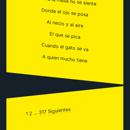
Quien a la mesa no se sienta
Donde el ojo se posa
Al necio y al aire
El que se pica
Cuando el gato se va
A quien mucho tiene
Siguientes
Paginación
317
…
2
1
de