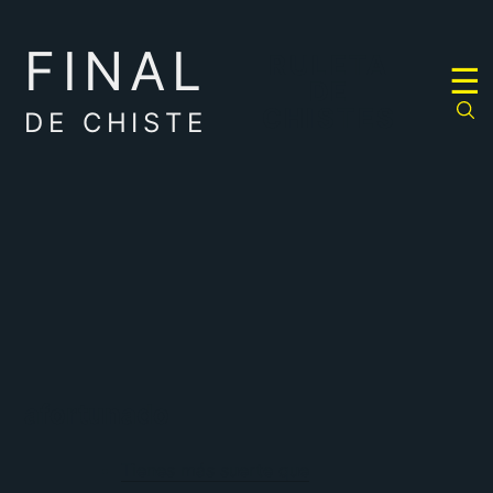
FINAL
RULETA
☰
DE
CHISTES
DE CHISTE
afortunado
Tienes más suerte que