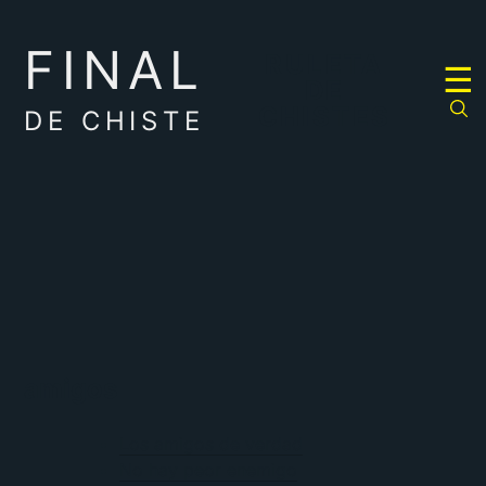
FINAL
RULETA
☰
DE
CHISTES
DE CHISTE
amigos
Los amigos de verdad
No hay peor enemigo