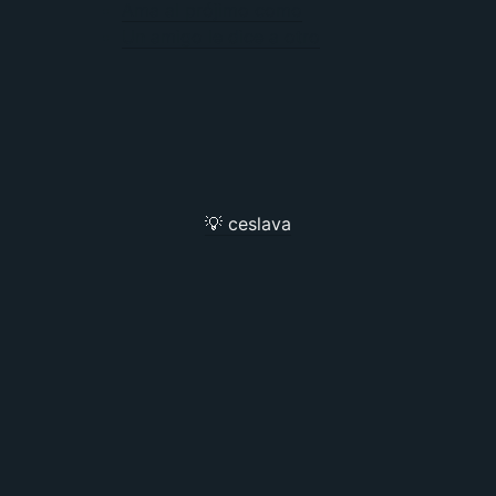
Ama al prójimo como
Un amigo le dice a otro
💡 ceslava