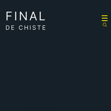
FINAL
RULETA
☰
DE
CHISTES
DE CHISTE
clásicos
El colmo de
¿Qué le dice