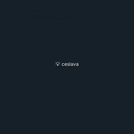
Tengo dos noticias, una buena y una
mala
Se abre el telón y
💡 ceslava