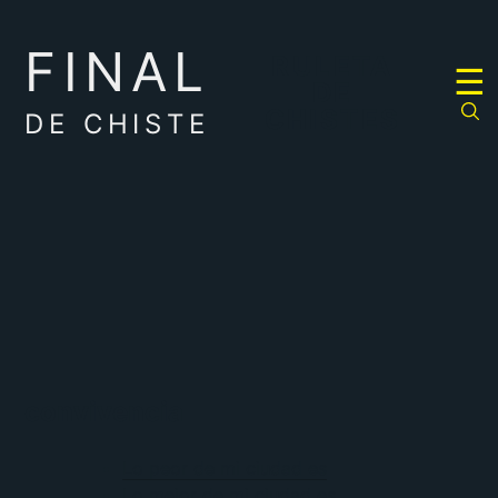
FINAL
RULETA
☰
DE
CHISTES
DE CHISTE
convivencia
Lo peor de mi ciudad es
Lo mejor de mi ciudad es