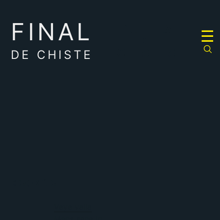
FINAL
RULETA
☰
DE
CHISTES
DE CHISTE
deporte
Vaya valla
Mens sana in