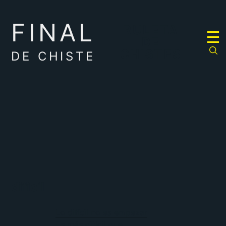
FINAL
RULETA
☰
DE
CHISTES
DE CHISTE
difícil
Lo difícil no es empezar
Es más difícil que