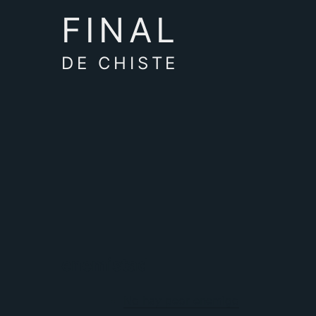
FINAL
DE CHISTE
enemistad
No hay peor enemigo