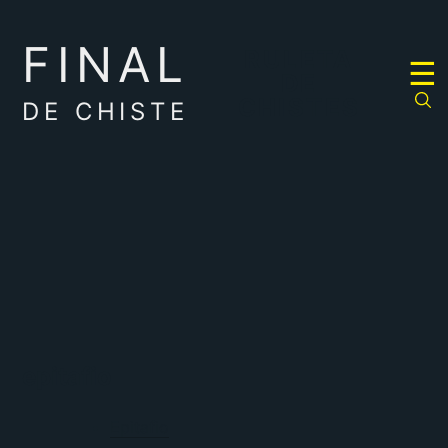
FINAL
RULETA
☰
DE
CHISTES
DE CHISTE
epitafio
Epitafio