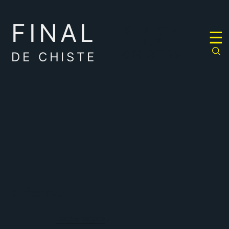
FINAL
RULETA
☰
DE
CHISTES
DE CHISTE
esfuerzo
Nadie regala