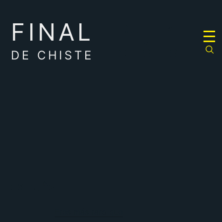
FINAL
RULETA
☰
DE
CHISTES
DE CHISTE
extraño
Eres más raro que