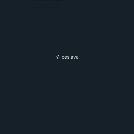
Sólo sé que
💡 ceslava