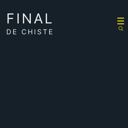
FINAL
RULETA
☰
DE
CHISTES
DE CHISTE
filosofía
La filosofía es
Pienso, luego