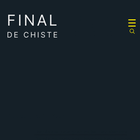
FINAL
RULETA
☰
DE
CHISTES
DE CHISTE
frases. refranes
Detrás de toda gran mujer hay siempre
Detrás de todo gran hombre hay siempre