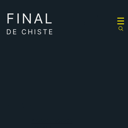
FINAL
RULETA
☰
DE
CHISTES
DE CHISTE
gracias
A caballo regalado
Gracias a