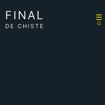
FINAL
RULETA
☰
DE
CHISTES
DE CHISTE
gracioso
LOL
Tienes menos gracia que