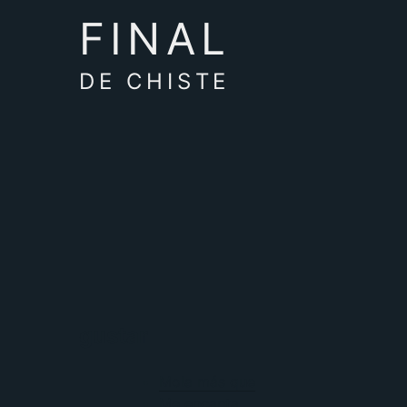
FINAL
DE CHISTE
gustar
Mola más que
Me encanta