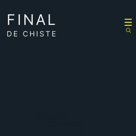
FINAL
RULETA
☰
DE
CHISTES
DE CHISTE
gustos
Odio la palabra
Me encanta la palabra
Mi canción favorita es