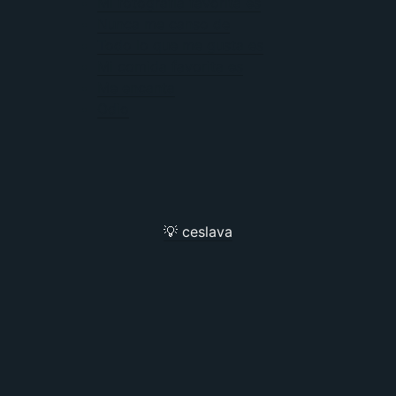
Mi fotografía favorita es
Nunca me canso de
Todo lo que me gusta es
Mi comida favorita es
Me encanta
Odio
💡 ceslava