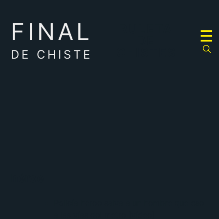
FINAL
RULETA
☰
DE
CHISTES
DE CHISTE
héroe
Policía héroe salva a un hombre que cae
a las vías del metro [vídeo]