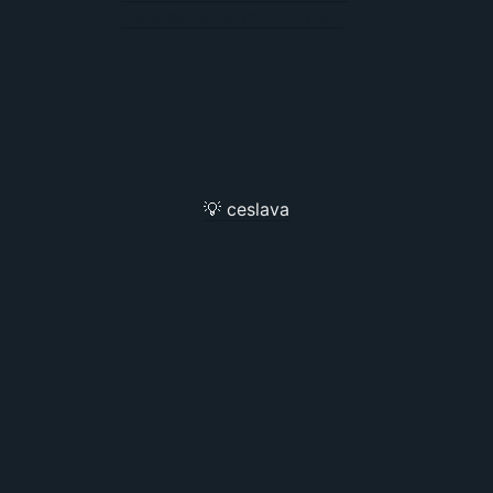
Iba a salvar al mundo pero
💡 ceslava