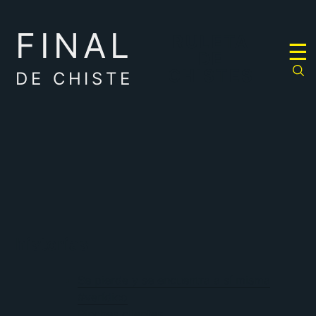
FINAL
RULETA
☰
DE
CHISTES
DE CHISTE
historias
Se pierde y se encuentra a sí misma
#verídico
Pinches clientes