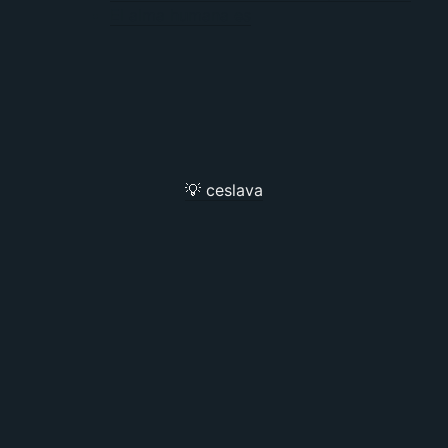
El alma humana es
💡 ceslava