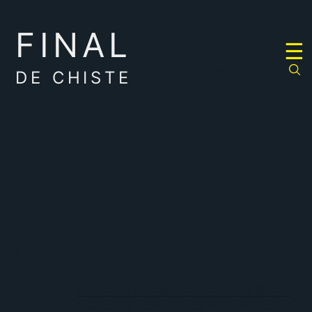
FINAL
RULETA
☰
DE
CHISTES
DE CHISTE
hombre
Cuando una mujer dice no quiere decir…
Cuando un hombre dice no quiere decir