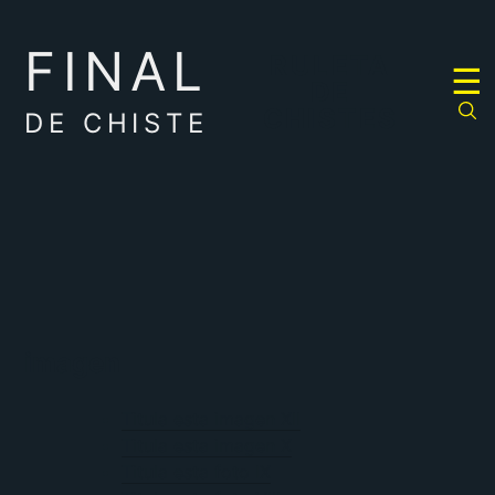
FINAL
RULETA
☰
DE
CHISTES
DE CHISTE
imagen
Titula esta imagen XII
Titula esta imagen X
Titula esta foto IX