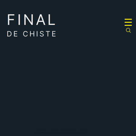
FINAL
RULETA
☰
DE
CHISTES
DE CHISTE
moroso
Tengo más deudas que