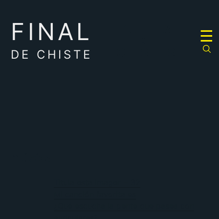
FINAL
RULETA
☰
DE
CHISTES
DE CHISTE
música
Titula esta imagen – 32
Mi canción favorita es
¿Qué escucha la gente que pasea con
auriculares?