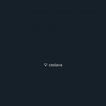
Cantas como
"Háblame por Tuenti Chat " – Videoclip
La intro de los Simpsons con juguetes
Sentimiento navideño FlashMob
El rap de Photoshop
La mejor canción es
💡 ceslava