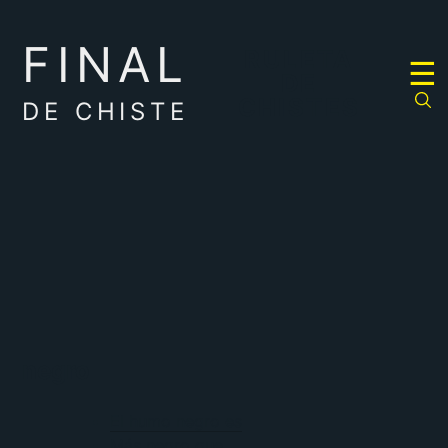
FINAL
RULETA
☰
DE
CHISTES
DE CHISTE
negro
El humo negro es
Más negro que