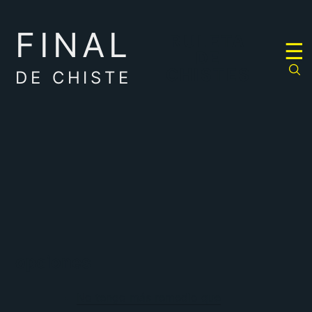
FINAL
RULETA
☰
DE
CHISTES
DE CHISTE
opciones
No tengo más remedio que