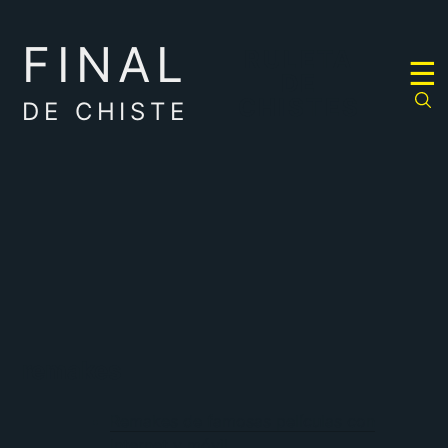
FINAL
RULETA
☰
DE
CHISTES
DE CHISTE
remakes
Remakes de famosas películas con
Internet y móvil