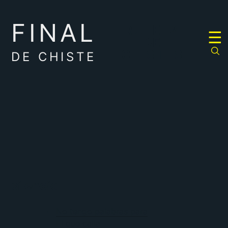
FINAL
RULETA
☰
DE
CHISTES
DE CHISTE
silencio
No tengo palabras para
El que calla