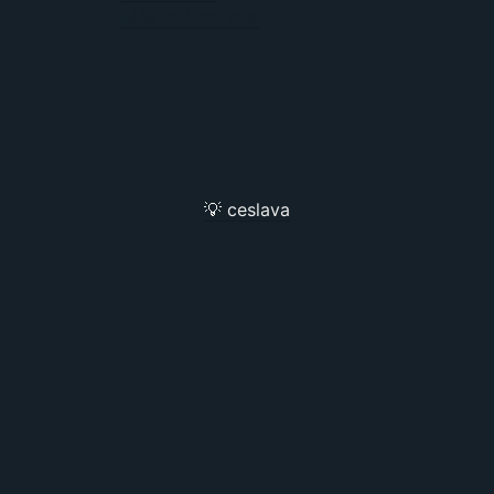
Más callado que
💡 ceslava