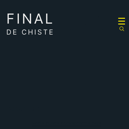
FINAL
RULETA
☰
DE
CHISTES
DE CHISTE
testarudo
Nadie puede convencerme para